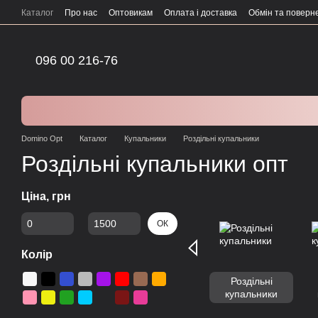
Перейти до основного контенту
Каталог
Про нас
Оптовикам
Оплата і доставка
Обмін та поверн
096 00 216-76
Domino Opt
Каталог
Купальники
Роздільні купальники
Роздільні купальники опт
Ціна, грн
Від Ціна, грн
До Ціна, грн
ОК
Колір
Роздільні
купальники