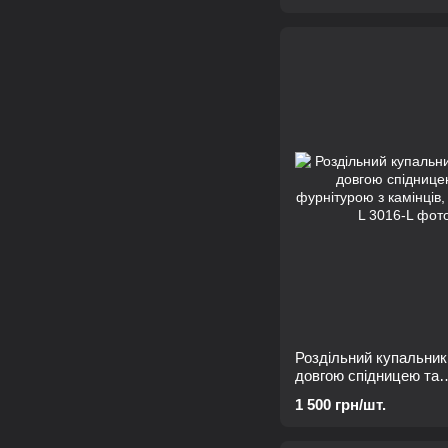
Роздільний купальник 
довгою спідницею та
фурнітурою з камінців
1 500 грн/шт.
фісташка, L