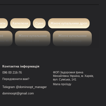
екти
Капелюхи
Сукні
Жіночі купальники дроп
чі
Жіночі купальники
Жіночі купальники
ики XL
One size
Мікс в пачці
о асортименту в пляжному
Контактна інформація
096 00 216-76
ФОП Задорожня Ірина
ваного попиту та зрозумілої логіки закупівель. Саме
Михайлівна Україна, м. Харків,
Передзвонити вам?
вул. Сумська, 141
 бізнесів, що працюють із жіночим асортиментом. У
Мапа проїзду
Telegram @dominoopt_manager
де стабільно продаватися протягом усього сезону та
dominoopt@gmail.com
ваність.
Опт
дозволяє планувати продажі