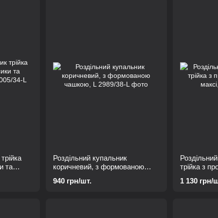
 трійка
Роздільний купальник
Роздільний
и та
коричневий, з формованою
трійка з п
чашкою, L
максі, L
940 грн/шт.
1 130 грн/ш