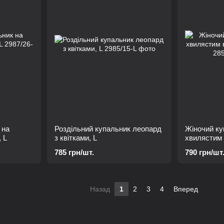
 на
Роздільний купальник леопард
Жіночий ку
, L
з квітками, L
хвилястим 
М
785 грн/шт.
790 грн/шт
Назад
1
2
3
4
Вперед