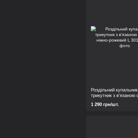
Роздільний купальник
трикутник з в'язаною 
ніжно-рожевий L
1 290 грн/шт.