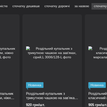
ністю
спочатку дешевше
спочатку дорожчі
за назвою
спочатку
Новинка
Новинка
упальник
Роздільний купальник з
Роздільний
и, ніжно
трикутною чашкою на зав'яках,
класичний 
сірий,L
марсала, L
920 грн/шт.
905 грн/шт