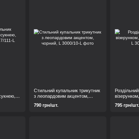
Стильний купальник трикутник
Роздільний
сукнею,
з леопардовим акцентом,
візерунком
чорний, L
лямкою L
790 грн/шт.
795 грн/шт