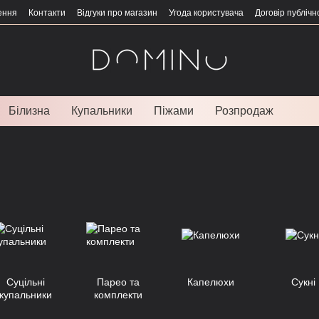
ення
Контакти
Відгуки про магазин
Угода користувача
Договір публічн
Білизна
Купальники
Піжами
Розпродаж
Суцільні
Парео та
Капелюхи
Сукні
купальники
комплекти