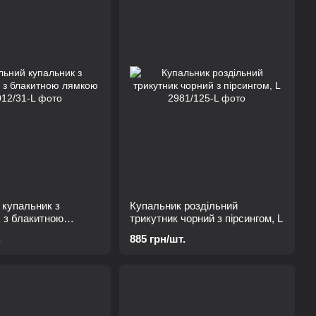
 купальник з
Купальник роздільний
, з блакитною
трикутник чорний з пірсингом, L
.
885 грн/шт.