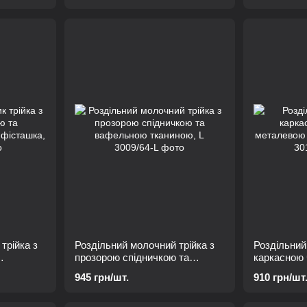
трійка з
Роздільний молочний трійка з
Роздільний
прозорою спідничкою та
каркасною
,
вафельною тканиною, L
металевою 
945 грн/шт.
910 грн/шт
L