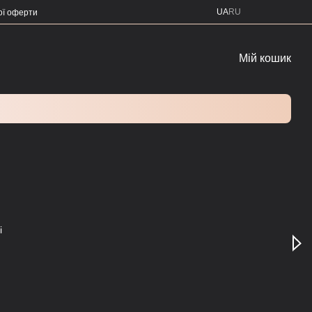
UA
RU
ої оферти
Мій кошик