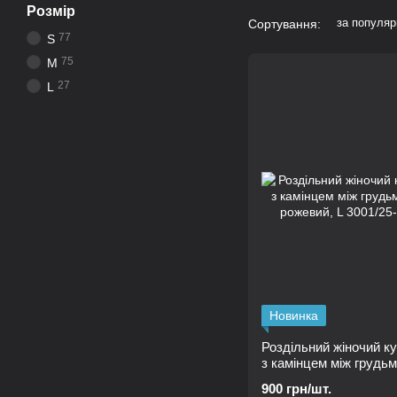
Розмір
за популяр
Сортування:
77
S
75
M
27
L
Новинка
Роздільний жіночий к
з камінцем між грудьм
рожевий, L
900 грн/шт.