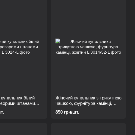
 купальник білий
Жіночий купальник з трикутною
розорими штанами
чашкою, фурнітура камінці,
жовтий L
т.
850 грн/шт.