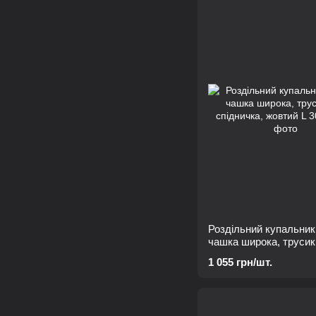
Роздільний купальник
чашка широка, трусик
спідничка, жовтий L
1 055 грн/шт.