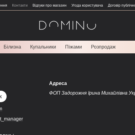
ення
Контакти
Відгуки про магазин
Угода користувача
Договір публічн
Білизна
Купальники
Піжами
Розпродаж
Адреса
ФОП Задорожня Ірина Михайлівна Украї
к
m
t_manager