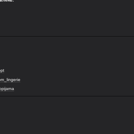
влень:
opt
om_lingerie
nopijama