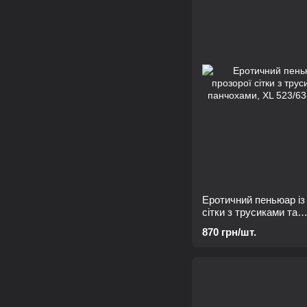
Еротичний пеньюар із
сітки з трусиками та
панчохами, XL
870 грн/шт.