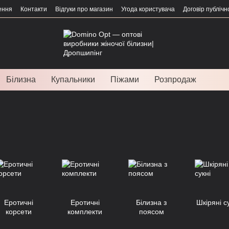
ення
Контакти
Відгуки про магазин
Угода користувача
Договір публічн
Білизна
Купальники
Піжами
Розпродаж
Еротичні
Еротичні
Білизна з
Шкіряні с
корсети
комплекти
поясом