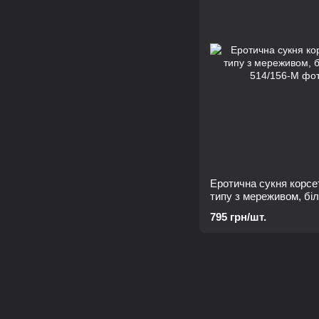
Еротична сукня корсе
типу з мереживом, бі
795 грн/шт.