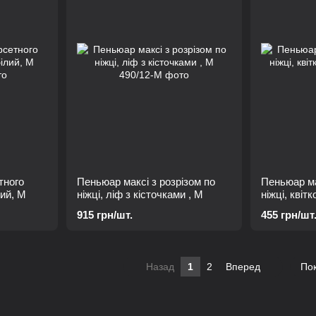
тного
Пеньюар максі з розрізом по
Пеньюар ма
лий, М
ніжці, ліф з кісточками , М
ніжці, квітк
915 грн/шт.
455 грн/шт
Назад
1
2
Вперед
Пок