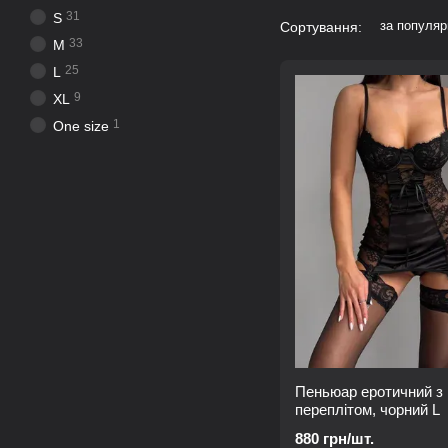
31
S
за популяр
Сортування:
33
M
25
L
9
XL
1
One size
Пеньюар еротичний з
переплітом, чорний L
880 грн/шт.