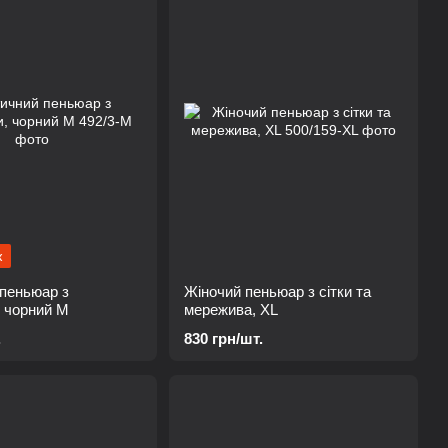
ж
пеньюар з
Жіночий пеньюар з сітки та
 чорний M
мережива, XL
.
830 грн/шт.