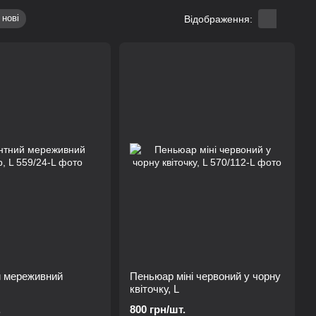
 нові
Відображення:
й мереживний
Пеньюар міні червоний у чорну
квіточку, L
.
800 грн/шт.