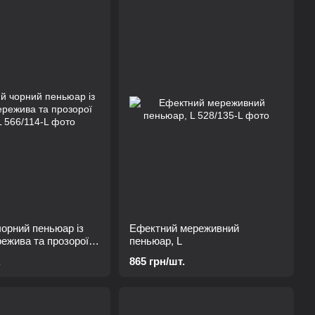
орний пеньюар із
Ефектний мереживний
режива та прозорої
пеньюар, L
.
865 грн/шт.