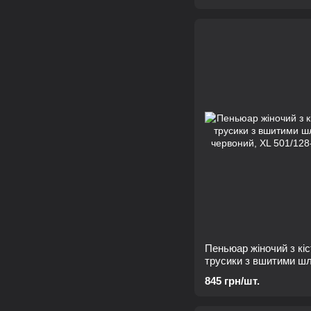
Пеньюар жіночий з кі
трусики з вшитими ш
червоний, XL
845 грн/шт.