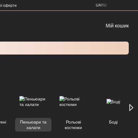
UA
RU
ої оферти
Мій кошик
укні
Пеньюари та
Рольові
Боді
халати
костюми