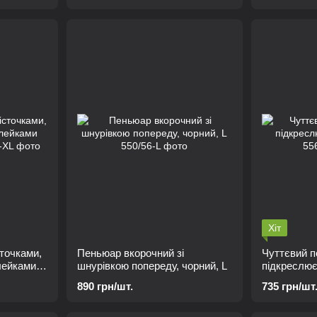
Хіт
сточками,
Пеньюар вкорочний зі
Чуттєвий п
лейками
шнурівкою попереду, чорний, L
підкреслює
890 грн/шт.
735 грн/шт