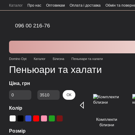
Перейти до основного контенту
Каталог
Про нас
Оптовикам
Оплата і доставка
Обмін та поверн
096 00 216-76
Domino Opt
Каталог
Білизна
Пеньюари та халати
Пеньюари та халати
Ціна, грн
Від Ціна, грн
До Ціна, грн
ОК
Колір
Комплекти
білизни
Розмір