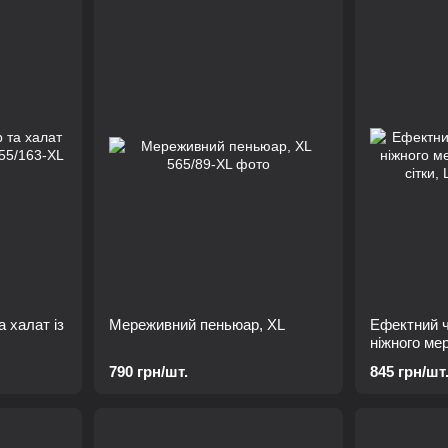
 халат із
Мереживний пеньюар, XL
Ефектний ч
ніжного ме
сітки, L
790 грн/шт.
845 грн/шт