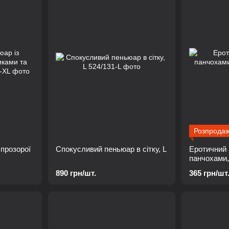
Розпрода
 прозорої
Спокусливий пеньюар в сітку, L
Еротичний 
панчохами,
890 грн/шт.
365 грн/шт