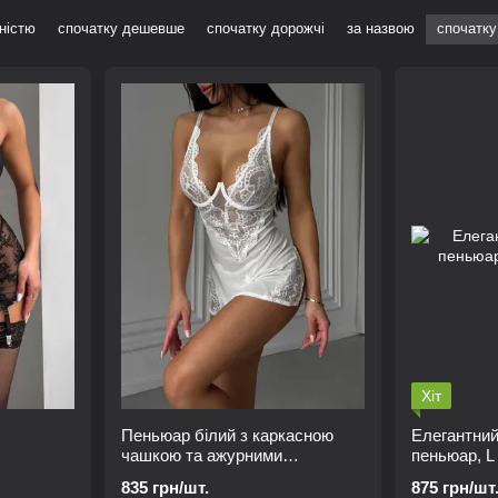
ністю
спочатку дешевше
спочатку дорожчі
за назвою
спочатку
Хіт
Пеньюар білий з каркасною
Елегантни
чашкою та ажурними
пеньюар, L
вставками, L
835 грн/шт.
875 грн/шт