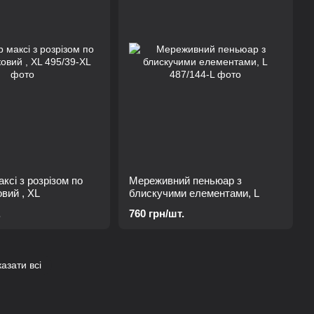
ксі з розрізом по
Мереживний пеньюар з
овий , XL
блискучими елементами, L
.
760 грн/шт.
азати всі