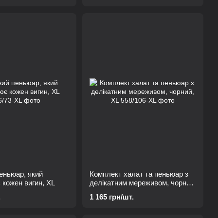
еньюар, який
Комплект халат та пеньюар з
 кожен вигин, XL
делікатним мереживом, чорний,
XL
.
1 165 грн/шт.