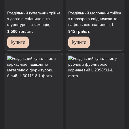
Роздільний купальник трійка
Роздільний молочний трійка
з довгою спідницею та
з прозорою спідничкою та
фурнітурою з камінців,
вафельною тканиною, L
фісташка, L
1 500 грн/шт.
945 грн/шт.
Купити
Купити