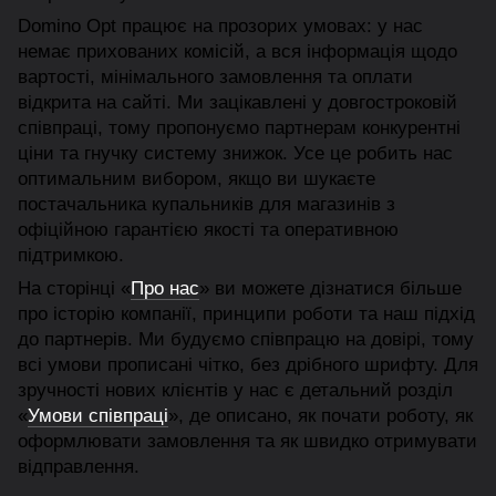
Domino Opt працює на прозорих умовах: у нас
немає прихованих комісій, а вся інформація щодо
вартості, мінімального замовлення та оплати
відкрита на сайті. Ми зацікавлені у довгостроковій
співпраці, тому пропонуємо партнерам конкурентні
ціни та гнучку систему знижок. Усе це робить нас
оптимальним вибором, якщо ви шукаєте
постачальника купальників для магазинів з
офіційною гарантією якості та оперативною
підтримкою.
На сторінці «
Про нас
» ви можете дізнатися більше
про історію компанії, принципи роботи та наш підхід
до партнерів. Ми будуємо співпрацю на довірі, тому
всі умови прописані чітко, без дрібного шрифту. Для
зручності нових клієнтів у нас є детальний розділ
«
Умови співпраці
», де описано, як почати роботу, як
оформлювати замовлення та як швидко отримувати
відправлення.