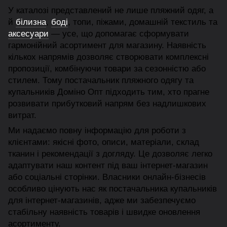
У каталозі представлений не лише пляжний одяг, а
й
білизна
,
боді
, топи, піжами, домашній текстиль та
аксесуари
— усе, що допомагає сформувати
гармонійний асортимент для магазину. Наявність
кількох напрямів дозволяє створювати комплексні
пропозиції, комбінуючи товари за сезонністю або
стилем. Тому постачальник пляжного одягу та
купальників Доміно Опт підходить тим, хто прагне
розвивати прибутковий напрям без надлишкових
витрат.
Ми надаємо повну інформацію для роботи з
клієнтами: якісні фото, описи, матеріали, склад
тканин і рекомендації з догляду. Це дозволяє легко
адаптувати наш контент під ваш інтернет-магазин
або соціальні сторінки. Власники онлайн-бізнесів
особливо цінують нас як постачальника купальників
для інтернет-магазинів, адже ми забезпечуємо
стабільну наявність товарів і швидке оновлення
асортименту.