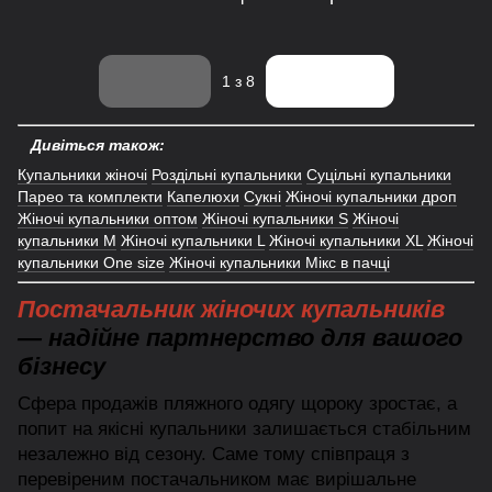
Назад
Вперед
1
з 8
Дивіться також:
Купальники жіночі
Роздільні купальники
Суцільні купальники
Парео та комплекти
Капелюхи
Сукні
Жіночі купальники дроп
Жіночі купальники оптом
Жіночі купальники S
Жіночі
купальники M
Жіночі купальники L
Жіночі купальники XL
Жіночі
купальники One size
Жіночі купальники Мікс в пачці
Постачальник жіночих купальників
— надійне партнерство для вашого
бізнесу
Сфера продажів пляжного одягу щороку зростає, а
попит на якісні купальники залишається стабільним
незалежно від сезону. Саме тому співпраця з
перевіреним постачальником має вирішальне