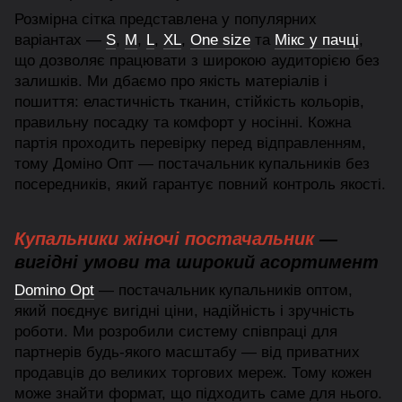
Розмірна сітка представлена у популярних
варіантах —
S
,
M
,
L
,
XL
,
One size
та
Мікс у пачці
,
що дозволяє працювати з широкою аудиторією без
залишків. Ми дбаємо про якість матеріалів і
пошиття: еластичність тканин, стійкість кольорів,
правильну посадку та комфорт у носінні. Кожна
партія проходить перевірку перед відправленням,
тому Доміно Опт — постачальник купальників без
посередників, який гарантує повний контроль якості.
Купальники жіночі постачальник
—
вигідні умови та широкий асортимент
Domino Opt
— постачальник купальників оптом,
який поєднує вигідні ціни, надійність і зручність
роботи. Ми розробили систему співпраці для
партнерів будь-якого масштабу — від приватних
продавців до великих торгових мереж. Тому кожен
може знайти формат, що підходить саме для нього.