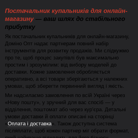
Постачальник купальників для онлайн-
магазину
— ваш шлях до стабільного
прибутку
Як постачальник купальників для онлайн-магазину,
Доміно Опт надає партнерам повний набір
інструментів для розвитку продажів. Ми слідкужмо
про те, щоб процес закупівлі був максимально
простим і зрозумілим: від вибору моделей до
доставки. Кожне замовлення обробляється
оперативно, а всі товари зберігаються у належних
умовах, щоб зберегти первинний вигляд і якість.
Ми надсилаємо замовлення по всій Україні через
«Нову пошту», у зручний для вас спосіб — у
відділення, поштомат або через кур’єра. Детальні
умови доставки й оплати описані на сторінці
«
Оплата і доставка
». Також доступна система
післяплати, щоб кожен партнер міг обрати формат,
який найкраще підходить для його бізнесу.