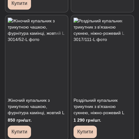
Купити
Жіночий купальник з
Роздільний купальник
трикутною чашкою,
трикутник з в'язаною
фурнітура камінці, жовтий L
сукнею, ніжно-рожевий L
850 грн/шт.
1 290 грн/шт.
Купити
Купити