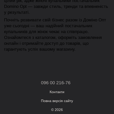
цілий рік, адже жіночі купальники постачальник
Domino Opt — завжди стиль, тренди та впевненість
у результаті.
Почніть розвивати свій бізнес разом із Доміно Опт
уже сьогодні — ваш надійний постачальник
купальників для жінок чекає на співпрацю.
Ознайомтеся з каталогом, оформіть замовлення
онлайн і отримайте доступ до товарів, що
гарантують успіх вашому магазину.
096 00 216-76
Контакти
Повна версія сайту
© 2026