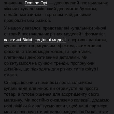
значення.
Domino Opt
— досвідчений постачальник
жіночих купальників, який допомагає бутикам,
онлайн-магазинам і торговим майданчикам
працювати без ризиків.
У нашому каталозі представлені купальники жіночі
оптовий постачальник різних моделей і форматів:
класичні бікіні
,
суцільні моделі
, спортивні варіанти,
купальники з коригуючим ефектом, асиметричні
фасони, а також модні колекції з принтами,
плетінням і декоративними деталями. Ми
орієнтуємося на сучасні тренди, пропонуючи
дизайни, що підходять для різних типів фігур і
смаків.
Співпрацюючи з нами як із постачальником
купальників для жінок, ви отримуєте не просто
товар, а готове рішення для асортименту свого
магазину. Ми постійно оновлюємо колекції, додаємо
нові лінійки й аналізуємо попит, щоб наші партнери
могли пропонувати актуальні моделі своїм клієнтам.