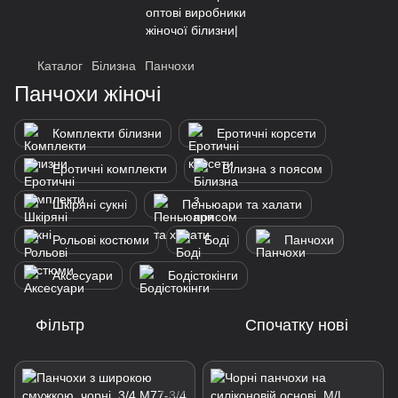
Каталог
Білизна
Панчохи
Панчохи жіночі
Комплекти білизни
Еротичні корсети
Еротичні комплекти
Білизна з поясом
Шкіряні сукні
Пеньюари та халати
Рольові костюми
Боді
Панчохи
Аксесуари
Бодістокінги
Фільтр
Спочатку нові