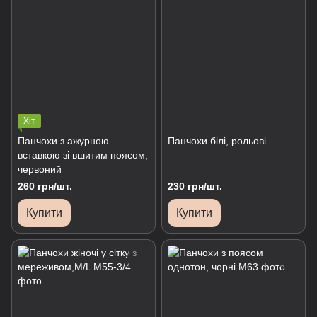
Хіт
Панчохи з ажурною
Панчохи білі, рольові
вставкою зі вшитим поясом,
червоний
260 грн/шт.
230 грн/шт.
Купити
Купити