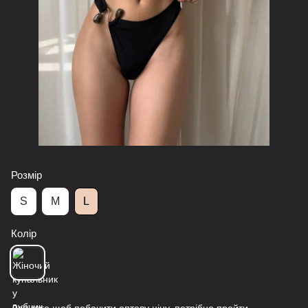
Розмір
S
M
L
Колір