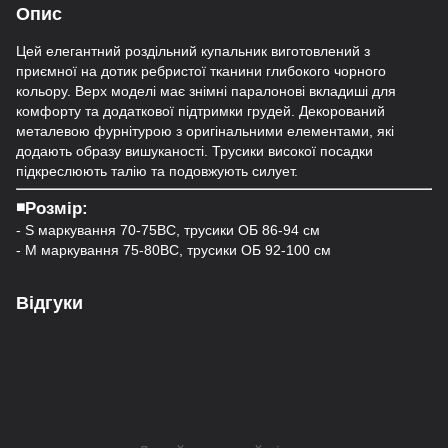
Опис
Цей елегантний роздільний купальник виготовлений з
приємної на дотик ребристої тканини глибокого чорного
кольору. Верх моделі має знімні паралонові вкладиші для
комфорту та додаткової підтримки грудей. Декорований
металевою фурнітурою з оригінальними елементами, які
додають образу вишуканості. Трусики високої посадки
підкреслюють талію та подовжують силует.
◾️Розмір:
- S маркування 70-75ВС, трусики ОБ 86-94 см
- M маркування 75-80ВС, трусики ОБ 92-100 см
Відгуки