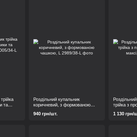
 трійка
Роздільний купальник
Роздільний
и та
коричневий, з формованою
трійка з п
чашкою, L
максі, L
940 грн/шт.
1 130 грн/ш