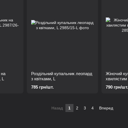
 на
Роздільний купальник леопард
Жіночий ку
, L
з квітками, L
хвилястим 
М
785 грн/шт.
790 грн/шт
Назад
1
2
3
4
Вперед