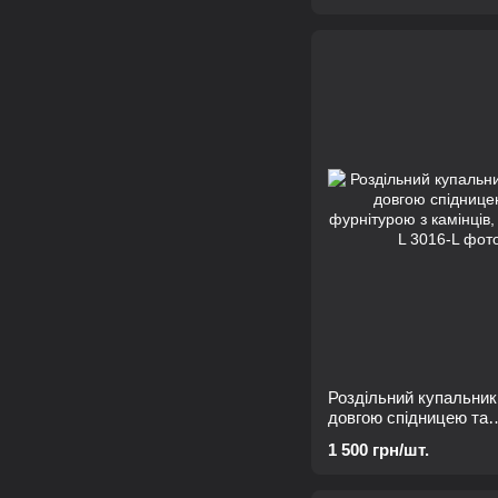
Роздільний купальник 
довгою спідницею та
фурнітурою з камінців
1 500 грн/шт.
фісташка, L