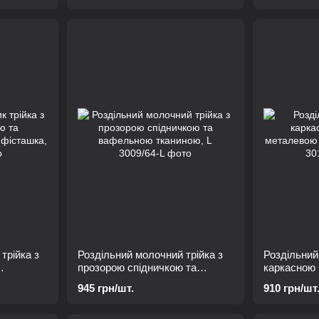
трійка з
Роздільний молочний трійка з
Роздільний
прозорою спідничкою та
каркасною
,
вафельною тканиною, L
металевою 
945 грн/шт.
910 грн/шт
L