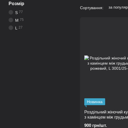
Розмір
за популяр
Сортування:
77
S
75
M
27
L
Новинка
Роздільний жіночий к
з камінцем між грудьм
рожевий, L
900 грн/шт.