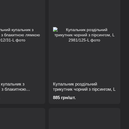
 купальник з
Купальник роздільний
, з блакитною
трикутник чорний з пірсингом, L
.
885 грн/шт.