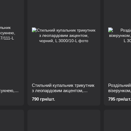
Стильний купальник трикутник
Роздільний
сукнею,
з леопардовим акцентом,
візерунком
чорний, L
лямкою L
790 грн/шт.
795 грн/шт