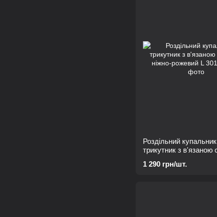
Роздільний купальник
трикутник з в'язаною 
ніжно-рожевий L
1 290 грн/шт.