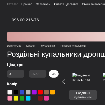
Перейти до основного контенту
Каталог
Про нас
Оптовикам
Оплата і доставка
Обмін та поверн
096 00 216-76
Domino Opt
Каталог
Купальники
Роздільні купальники
Роздільні купальники дропш
Ціна, грн
Від Ціна, грн
До Ціна, грн
ОК
Колір
Роздільні
купальники