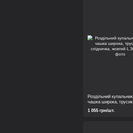
Роздільний купальник
чашка широка, трусик
спідничка, жовтий L
1 055 грн/шт.