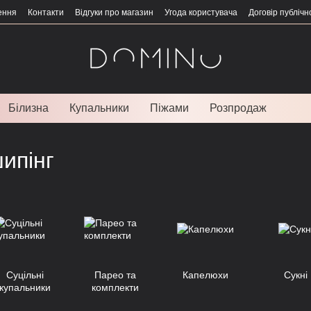
ення
Контакти
Відгуки про магазин
Угода користувача
Договір публічн
Білизна
Купальники
Піжами
Розпродаж
ипінг
Суцільні
Парео та
Капелюхи
Сукні
купальники
комплекти