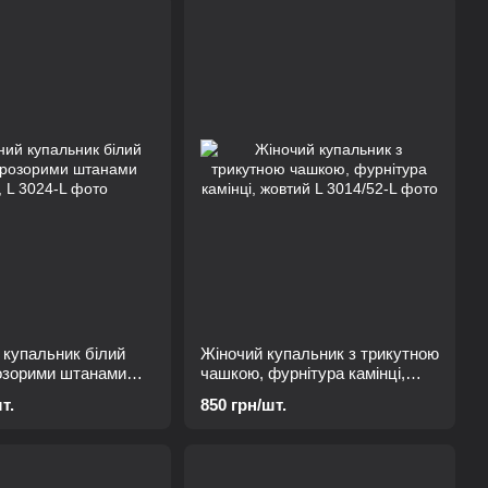
 купальник білий
Жіночий купальник з трикутною
розорими штанами
чашкою, фурнітура камінці,
жовтий L
т.
850 грн/шт.