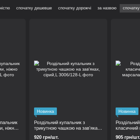
ністю
спочатку дешевше
спочатку дорожчі
за назвою
спочатку
Новинка
Новинка
упальник
Роздільний купальник з
Роздільний
и, ніжно
трикутною чашкою на зав'яках,
класичний 
сірий,L
марсала, L
920 грн/шт.
905 грн/шт