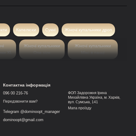
екти
Капелюхи
Сукні
Жіночі купальники дроп
чі
Жіночі купальники
Жіночі купальники
ики XL
One size
Мікс в пачці
рмат для старту та
Контактна інформація
096 00 216-76
ФОП Задорожня Ірина
я бізнесів, які хочуть продавати без власного
Михайлівна Україна, м. Харків,
Передзвонити вам?
вул. Сумська, 141
у привертають роздільні купальники дропшипінг,
Мапа проїзду
Telegram @dominoopt_manager
ність у презентації для кінцевого покупця. Саме
dominoopt@gmail.com
з ризиків.
дільних купальників стає логічним рішенням. Бізнес