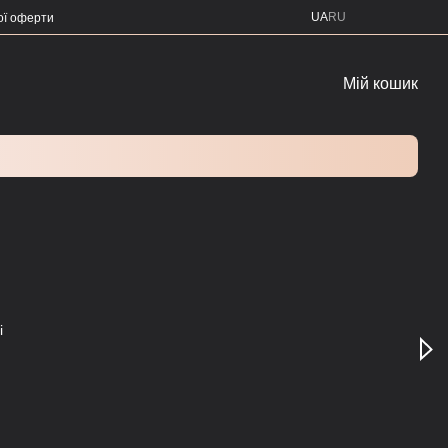
UA
RU
ої оферти
Мій кошик