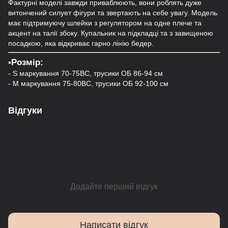
Фактурні моделі завжди приваблюють, вони роблять дуже
витончений силует фігури та звертають на себе увагу. Модель
має підтримуючу шлейки з регулятором на одне плече та
акцент на талії збоку. Купальник на підкладці та з завищеною
посадкою, яка відкриває гарно лінію бедер.
▪️Розмір:
- S маркування 70-75ВС, трусики ОБ 86-94 см
- M маркування 75-80ВС, трусики ОБ 92-100 см
Відгуки
Додайте перший відгук
Написати відгук