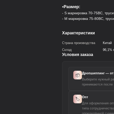
▪️Размер:
- S маркировка 70-75ВС, трус
- M маркировка 75-80ВС, трус
Характеристики
Страна производства
Китай
Склад
96,1% 
Условия заказа
Дропшиппинг — от 
📦
Выберите нужный ра
принимаются после 
Опт
🏷️
Для оформления опто
типа сотрудничеств
определённой суммы