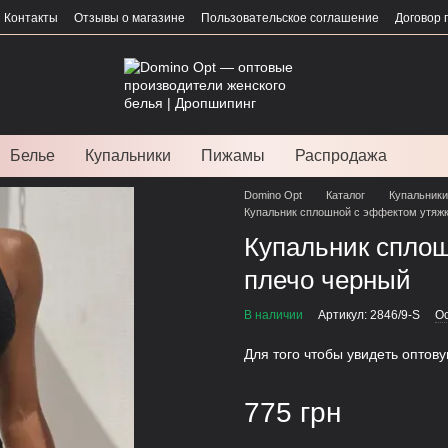
Контакты
Отзывы о магазине
Пользовательское соглашение
Договор 
Белье
Купальники
Пижамы
Распродажа
Domino Opt
Каталог
Купальники
Купальник сплошной с эффектом утяжк
Купальник сплош
плечо черный
В наличии
Артикул: 2846/9-S
Ос
Для того чтобы увидеть оптов
775 грн