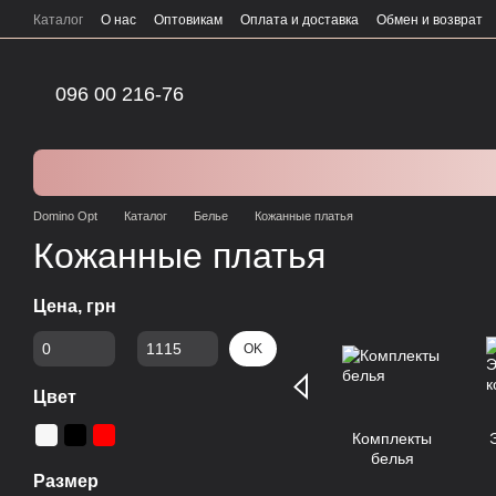
Перейти к основному контенту
Каталог
О нас
Оптовикам
Оплата и доставка
Обмен и возврат
096 00 216-76
Domino Opt
Каталог
Белье
Кожанные платья
Кожанные платья
Цена, грн
От Цена, грн
До Цена, грн
OK
Цвет
Комплекты
белья
Размер