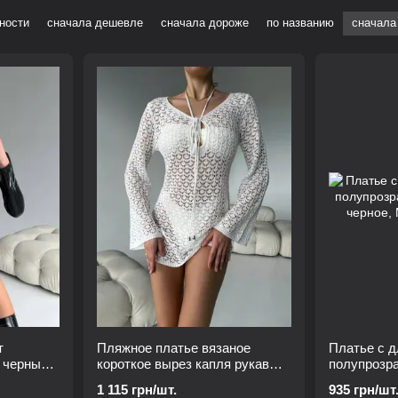
ности
сначала дешевле
сначала дороже
по названию
сначала
т
Пляжное платье вязаное
Платье с д
 черный,
короткое вырез капля рукав
полупрозра
длинный, белый M
черное, М
1 115 грн/шт.
935 грн/шт