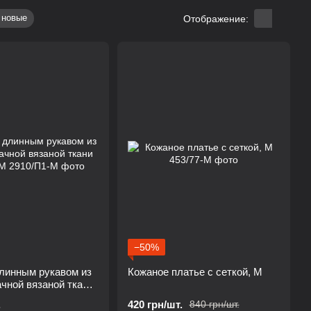
 новые
Отображение:
−50%
линным рукавом из
Кожаное платье с сеткой, М
чной вязаной ткани
.
420 грн/шт.
840 грн/шт.