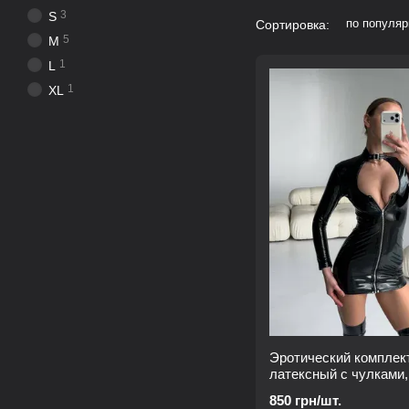
3
S
по популяр
Сортировка:
5
M
1
L
1
XL
Эротический комплек
латексный с чулками,
XL
850 грн/шт.