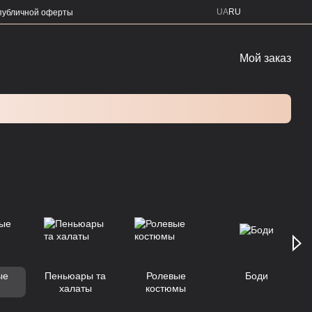
UA
RU
публичной оферты
Мой заказ
ые
Пеньюары та
Ролевые
Боди
я
халаты
костюмы