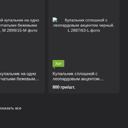
Хит
купальник на одно
Купальник сплошной с
етчатыми бежевыми
леопардовым акцентом
 М
черный, L
.
800 грн/шт.
оказать все