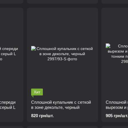
Хит
спереди
Сплошной купальник с сеткой
Сплошной 
 серый L
в ​​зоне декольте, черный
вырезом и 
тонким поя
820 грн/шт.
905 грн/шт