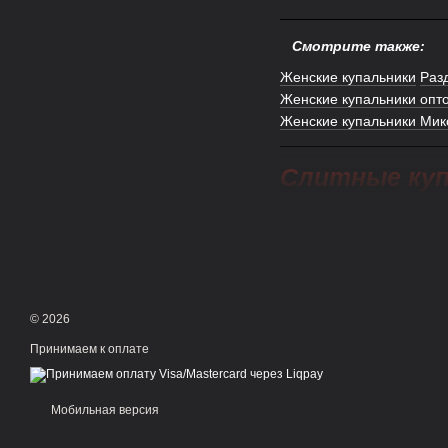
Смотрите также:
Женские купальники
Раз
Женские купальники опт
Женские купальники Микс
Слитные куп
поставке
В сегменте пляжной 
купальники поставщ
предлагаем оптовые
© 2026
В каталоге представ
Принимаем к оплате
внешний вид. Модели
типов фигуры. Это д
репутацией.
Мобильная версия
Наши клиенты получ