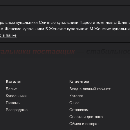
дельные купальники
Слитные купальники
Парео и комплекты
Шляп
ом
Женские купальники S
Женские купальники M
Женские купальни
 в пачке
альники поставщик
— стабильност
одежды важно сотрудничать с теми, кто гарантирует ка
ик
Domino Opt
стал надёжным партнёром для магазинов,
Каталог
Клиентам
 поставки с большим выбором моделей — от классики д
Белье
Вход в личный кабинет
лены слитные купальники от поставщика, которые сочет
Купальники
Каталог
 созданы из эластичных материалов, которые сохраняю
Пижамы
О нас
елает Domino Opt надёжным партнёром для тех, кто ище
Распродажа
Оптовикам
Оплата и доставка
Обмен и возврат
ают не только качественную продукцию, но и полную и