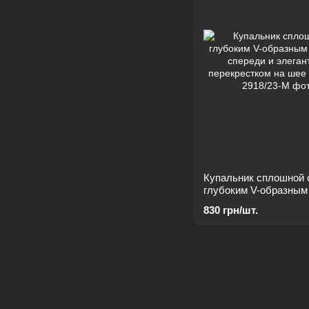
Купальник сплошной 
глубоким V-образным
спереди и элегантны
830 грн/шт.
перекрестком на шее 