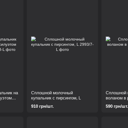
льник на
Сплошной молочный
Сплошной 
луэтом
купальник с пирсингом, L
воланом в 
910 грн/шт.
590 грн/шт