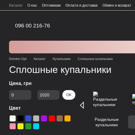
Перейти к основному контенту
Каталог
О нас
Оптовикам
Оплата и доставка
Обмен и возврат
096 00 216-76
Domino Opt
Каталог
Купальники
Сплошные купальники
Сплошные купальники
Цена, грн
От Цена, грн
До Цена, грн
OK
Цвет
Раздельные
купальники