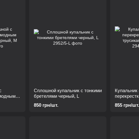
с
Сплошной купальник с тонкими
Купальник
 модным
бретелями черный, L
перекрестк
ерный, М
трусиками 
850 грн/шт.
855 грн/шт