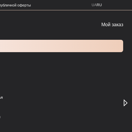
UA
RU
публичной оферты
Мой заказ
я