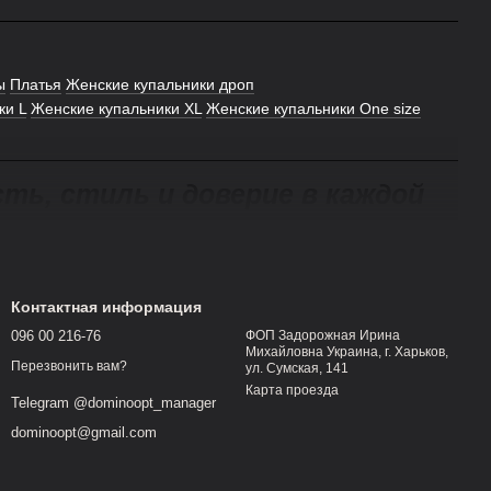
ы
Платья
Женские купальники дроп
ки L
Женские купальники XL
Женские купальники One size
ь, стиль и доверие в каждой
чество и выгодные условия. Именно поэтому слитные
 шоурумов и дропшипперов по всей Украине. Мы
Контактная информация
о актуальных трендовых решений.
096 00 216-76
ФОП Задорожная Ирина
Михайловна Украина, г. Харьков,
ают комфорт, долговечность и привлекательный
Перезвонить вам?
ул. Сумская, 141
т форму, не выцветают и подходят для разных
Карта проезда
Telegram @dominoopt_manager
т поставщика слитных купальников с проверенной
dominoopt@gmail.com
нформационную поддержку. Вы можете выбрать