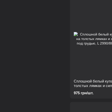
Сплошной белый купа
толстых лямках и си
под грудью, L
975 грн/шт.