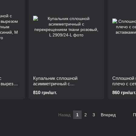
с
Купальник сплошной
Сплошной 
 вырезом
асимметричный с
плечо с с
м
перекрещением ткани розовый,
вставками,
810 грн/шт.
860 грн/шт
синий, М
L
Назад
1
2
3
Вперед
П