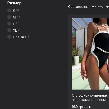
Размер
по популяр
Сортировка:
51
S
48
M
16
L
2
XL
1
One size
Сплошной купальник
акцентами и поясом L
960 грн/шт.