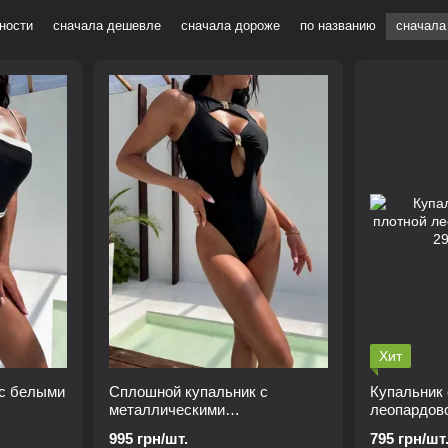
ности
сначала дешевле
сначала дороже
по названию
сначала
Хит
 с белыми
Сплошной купальник с
Купальник 
металлическими
леопардово
аксессуарами, черный L
995 грн/шт.
795 грн/шт