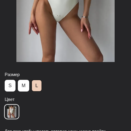
Размер
S
M
L
Цвет