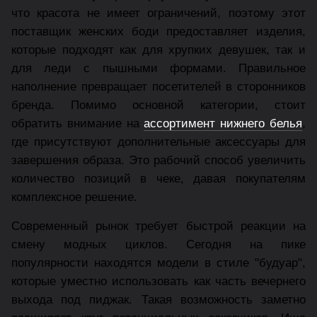
что красота не имеет ограничений, поэтому этот
поставщик женских боди предоставляет изделия,
которые подходят как для хрупких девушек, так и
для леди с пышными формами. Правильное
наполнение превращает посетителей в сторонников
бренда. Помимо основной категории, стоит
обратить внимание на
ассортимент нижнего белья
,
где присутствуют дополнительные аксессуары для
завершения образа. Это рабочий способ увеличить
количество позиций в чеке, давая покупателям
комплексное решение.
Современный рынок требует быстрой реакции на
смену модных циклов. Сегодня на пике
популярности находятся модели в стиле "будуар",
которые уместно использовать как часть вечернего
выхода под пиджак. Такая возможность заметно