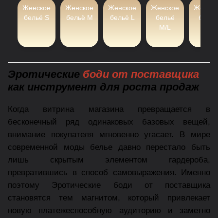
Женское
Женское
Женское
Женское
Женско
бельё S
бельё M
бельё L
бельё
бельё
M/L
XL
Эротические
боди от поставщика
как инструмент для роста продаж
Когда витрина магазина превращается в
бесконечный ряд одинаковых базовых вещей,
внимание покупателя мгновенно угасает. В мире
современной моды белье давно перестало быть
лишь скрытым элементом гардероба,
превратившись в способ самовыражения. Именно
поэтому Эротические боди от поставщика
становятся тем магнитом, который привлекает
новую платежеспособную аудиторию и заметно