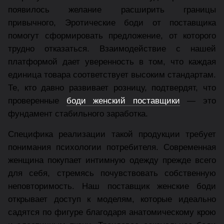
появилось желание расширить границы
привычного, Эротические боди от поставщика
помогут сформировать предложение, от которого
трудно отказаться. Взаимодействие с нашей
платформой дает уверенность в том, что каждая
единица товара соответствует высоким стандартам.
Те, кто давно развивает розницу, подтвердят, что
проверенные
боди женский поставщики
— это
фундамент стабильного заработка.
Специфика реализации такой продукции требует
понимания психологии потребителя. Современная
женщина покупает интимную одежду прежде всего
для себя, стремясь почувствовать собственную
неповторимость. Наш поставщик женские боди
открывает доступ к моделям, которые идеально
садятся по фигуре благодаря анатомическому крою