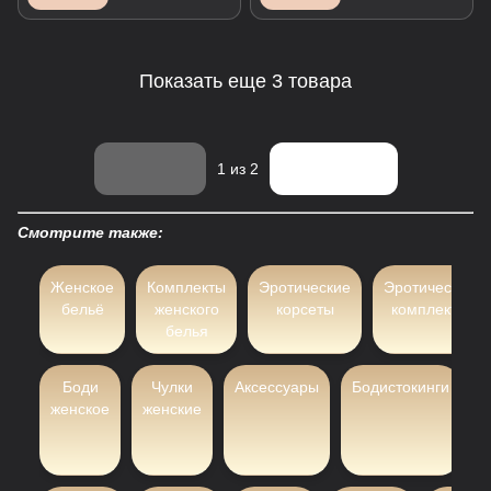
Показать еще 3 товара
Назад
Вперед
1
из 2
Смотрите также:
Женское
Комплекты
Эротические
Эротические
бельё
женского
корсеты
комплекты
белья
Боди
Чулки
Аксессуары
Бодистокинги
женское
женские