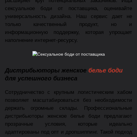
расширяет круг потенциальных заказчиков. Ища
сексуальное боди от поставщика, оценивайте
универсальность дизайна. Наш сервис дает не
только качественный продукт, но и
информационную поддержку, которая упрощает
наполнение интернет-ресурсу.
Дистрибьюторы женское
белье боди
для успешного бизнеса
Сотрудничество с крупным логистическим хабом
позволяет масштабироваться без необходимости
держать огромные склады. Профессиональные
дистрибьюторы женское белье боди предлагают
прозрачные условия, которые идеально
адаптированы под опт и дропшиппинг. Такой подход