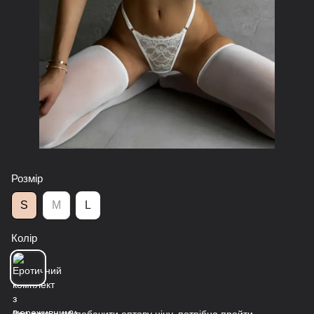
Розмір
S
M
L
Колір