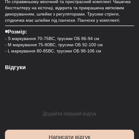
По справжньому жіночний та пристрасний комплект. Чашечка
бюстгалтеру на кісточці, відкрита та прикрашена квітковим
декоруванням, шлейки з регуляторами. Трусики стрінги,
спідничка має шлейки під панчохи. Панчохи у комплекті.
◾️Розмір:
- S маркування 70-75ВС, трусики ОБ 86-94 см
- M маркування 75-80ВС, трусики ОБ 92-100 см
- L маркування 80-85BC, трусики ОБ 98-106 см
Відгуки
Додайте перший відгук
Написати відгук