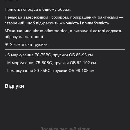
Ніжність і спокуса в одному образі.
Пеньюар з мереживом і розрізом, прикрашеним бантиками —
створений, щоб підкреслити жіночність і привабливість.
М’яка тканина ніжно облягає тіло, а витончені деталі додають
образу елегантності.
💗 У комплекті трусики.
- S маркування 70-75ВС, трусики ОБ 86-96 см
- M маркування 75-80ВС, трусики ОБ 92-102 см
- L маркування 80-85BC, трусики ОБ 98-108 см
Відгуки
Додайте перший відгук