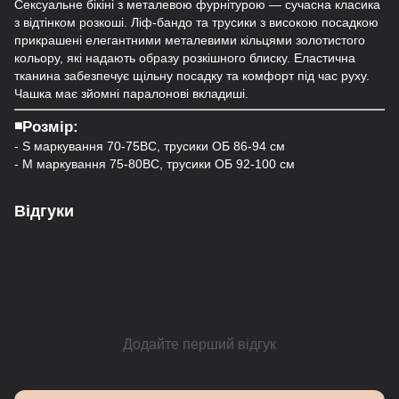
Сексуальне бікіні з металевою фурнітурою — сучасна класика
з відтінком розкоші. Ліф-бандо та трусики з високою посадкою
прикрашені елегантними металевими кільцями золотистого
кольору, які надають образу розкішного блиску. Еластична
тканина забезпечує щільну посадку та комфорт під час руху.
Чашка має зйомні паралонові вкладиші.
◾️Розмір:
- S маркування 70-75ВС, трусики ОБ 86-94 см
- M маркування 75-80ВС, трусики ОБ 92-100 см
Відгуки
Додайте перший відгук