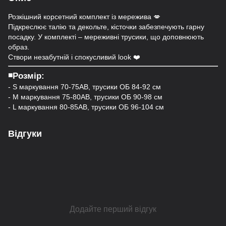
Розкішний корсетний комплект із мережива 💋
Підкреслює талію та декольте, кісточки забезпечують гарну
посадку. У комплекті – мереживні трусики, що доповнюють
образ.
Створи незабутній і спокусливий look ❤️
◾️Розмір:
- S маркування 70-75АВ, трусики ОБ 84-92 см
- M маркування 75-80АВ, трусики ОБ 90-98 см
- L маркування 80-85АВ, трусики ОБ 96-104 см
Відгуки
Додайте перший відгук