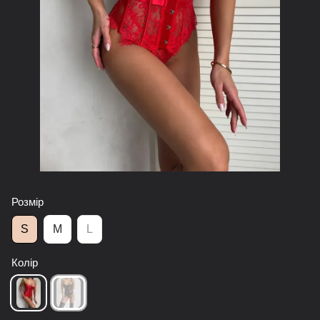
Розмір
S
M
L
Колір