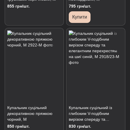
855 грн/шт.
795 грн/шт.
Купити
Купальник суцільний
Купальник суцільний із
декоративною пряжкою
глибоким V-подібним
чорний, М
вирізом спереду та
елегантним перехрестям
850 грн/шт.
830 грн/шт.