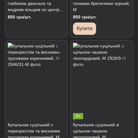
глибоким декольте та
тонкими бретелями чорний,
модним кільцем по центру
М
чорний, М
850 грн/шт.
850 грн/шт.
Купити
Хіт
Купальник суцільний з
Купальник суцільний зі
перехрестом та високими
щільною чашкою
трусиками коричневий, М
леопардовий, М