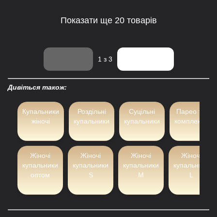
Показати ще 20 товарів
Назад
Вперед
1
з 3
Дивіться також:
Купальники
Роздільні
Суцільні
Парео та
жіночі
купальники
купальники
комплекти
Жіночі
Жіночі
Жіночі
Жіночі
купальники
купальники
купальники
купальники
оптом
S
M
L