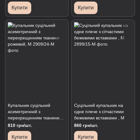
на шиї синій, М
Купити
Купити
Купальник суцільний
Суцільний купальник на
асиметричний з
одне плече з сітчастими
перехрещенням тканини
бежевими вставками , М
рожевий, М
810 грн/шт.
860 грн/шт.
Купити
Купити