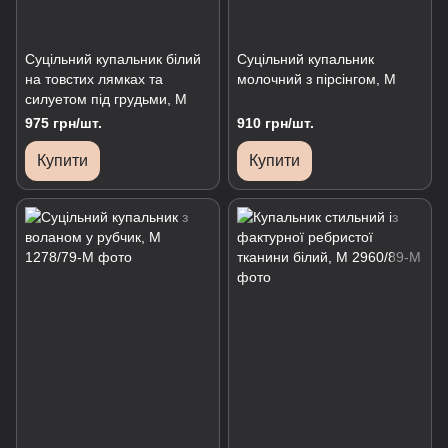
Суцільний купальник білий
Суцільний купальник
на товстих лямках та
молочний з пірсінгом, М
силуетом під грудьми, М
975 грн/шт.
910 грн/шт.
Купити
Купити