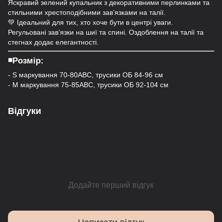
Яскравий зелений купальник з декоративними перлинками та
стильними хрестоподібними зав’язками на талії.
💚 Ідеальний для тих, хто хоче бути в центрі уваги.
Регульовані зав’язки на шиї та спині. Оздоблення на талії та
стегнах додає елегантності.
◾️Розмір:
- S маркування 70-80АВС, трусики ОБ 84-96 см
- M маркування 75-85АВС, трусики ОБ 92-104 см
Відгуки
Додайте перший відгук