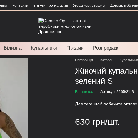
ення
Контакти
Відгуки про магазин
Угода користувача
Договір публічн
Білизна
Купальники
Піжами
Розпродаж
Domino Opt
Каталог
Купальники
Жіночий купальн
зелений S
В наявності
Артикул: 2565/21-S
Для того щоб побачити оптову 
630 грн/шт.