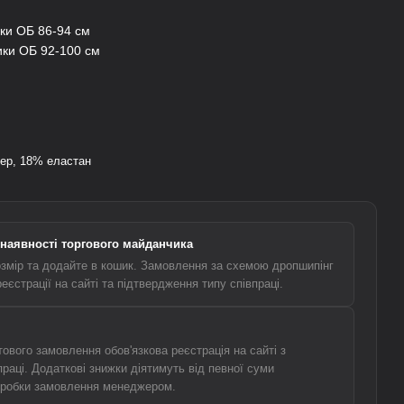
ики ОБ 86-94 см
ики ОБ 92-100 см
ер, 18% еластан
наявності торгового майданчика
озмір та додайте в кошик. Замовлення за схемою дропшипінг
єстрації на сайті та підтвердження типу співпраці.
вого замовлення обов'язкова реєстрація на сайті з
праці. Додаткові знижки діятимуть від певної суми
бробки замовлення менеджером.