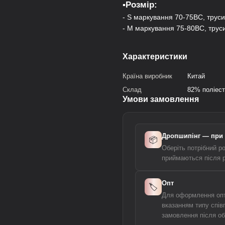
▪️Розмір:
- S маркування 70-75ВС, трус
- M маркування 75-80ВС, трус
Характеристики
Країна виробник
Китай
Склад
82% поліест
Умови замовлення
Дропшипінг — при 
📦
Оберіть потрібний р
приймаються після ре
Опт
🏷️
Для оформлення опто
вказанням типу спів
замовлення після о