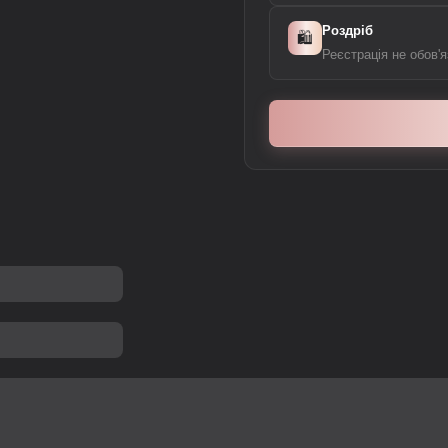
Роздріб
🛍️
Реєстрація не обов'я