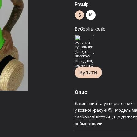
Розмір
M
S
Виберіть колір
Купити
Опис
Лаконічний та універсальний -
у кожної красуні 😃. Модель ма
силіконові кісточки, що дозвол
неймовірна❤️