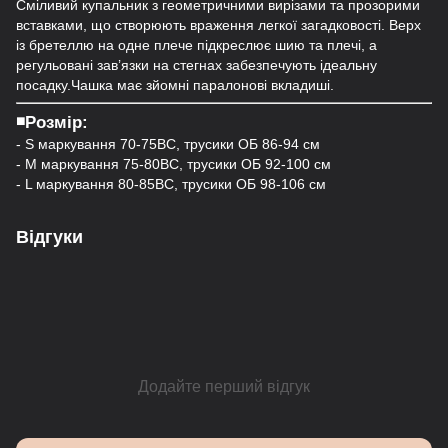
Сміливий купальник з геометричними вирізами та прозорими
вставками, що створюють враження легкої загадковості. Верх
із бретеллю на одне плече підкреслює шию та плечі, а
регульовані зав’язки на стегнах забезпечують ідеальну
посадку.Чашка має зйомні паралонові вкладиші.
◾️Розмір:
- S маркування 70-75ВС, трусики ОБ 86-94 см
- M маркування 75-80ВС, трусики ОБ 92-100 см
- L маркування 80-85BC, трусики ОБ 98-106 см
Відгуки
Додайте перший відгук