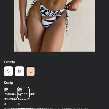
Розмір
S
M
L
Колір