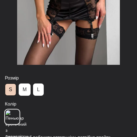
Розмір
S
M
L
Колір