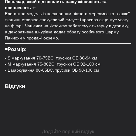
Пеньюар, який підкреслить вашу жіночність та
впевненість
✨
Елегантна модель із поєднанням ніжного мережива та гладкої
тканини створює спокусливий силует і красиво акцентує увагу
на фігурі. Чашечки на кісточках забезпечують гарну підтримку,
а декоративна шнурівка додає образу особливого шарму.
Панчохи у продажі окремо.
◾️Розмір:
- S маркування 70-75ВС, трусики ОБ 86-94 см
- M маркування 75-80ВС, трусики ОБ 92-100 см
- L маркування 80-85ВС, трусики ОБ 98-106 см
Відгуки
Додайте перший відгук