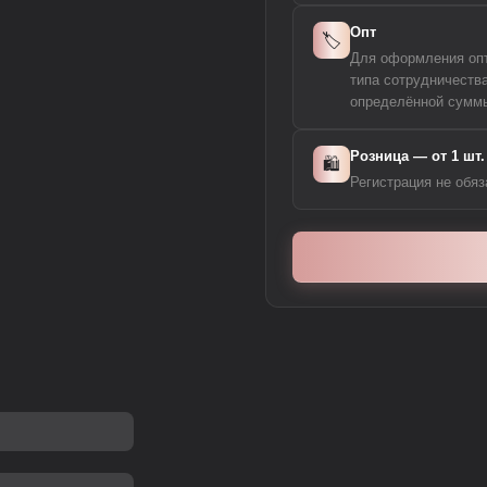
Опт
🏷️
Для оформления опто
типа сотрудничеств
определённой суммы
Розница — от 1 шт.
🛍️
Регистрация не обяз