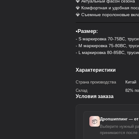
💎 Актуальный фасон сезона
💎 Комфортная и удобная пос
💎 Съемные поролоновые вк
▪️Размер:
- S маркировка 70-75ВС, трус
- M маркировка 75-80ВС, трус
- L маркировка 80-85BC, труси
Характеристики
Страна производства
Китай
Склад
82% по
Условия заказа
Дропшиппинг — от 
📦
Выберите нужный ра
принимаются после 