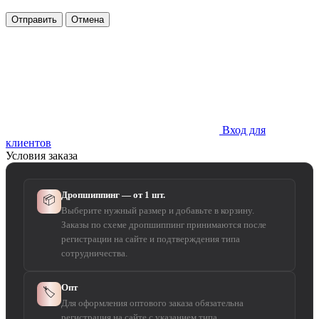
Отправить
Отмена
Вход для
клиентов
Условия заказа
Дропшиппинг — от 1 шт.
📦
Выберите нужный размер и добавьте в корзину.
Заказы по схеме дропшиппинг принимаются после
регистрации на сайте и подтверждения типа
сотрудничества.
Опт
🏷️
Для оформления оптового заказа обязательна
регистрация на сайте с указанием типа