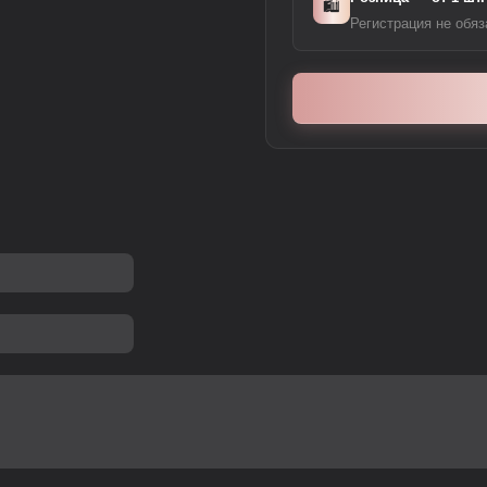
🛍️
Регистрация не обяз