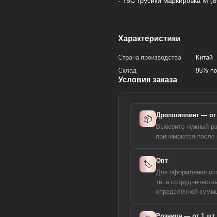
- 75C трусики маркировка М (8
Характеристики
Страна производства
Китай
Склад
95% по
Условия заказа
Дропшиппинг — от 
📦
Выберите нужный ра
принимаются после 
Опт
🏷️
Для оформления опто
типа сотрудничеств
определённой суммы
Розница — от 1 шт.