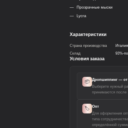
Прозрачные мыски
Lycra
Характеристики
Страна производства
Италия
Склад
93%-по
Условия заказа
Дропшиппинг — от 
📦
Выберите нужный ра
принимаются после 
Опт
🏷️
Для оформления опто
типа сотрудничеств
определённой суммы