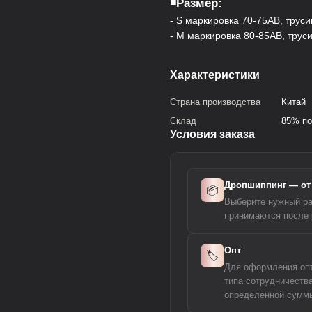
◾️Размер:
- S маркировка 70-75AB, труси
- M маркировка 80-85AB, трус
Характеристики
Страна производства
Китай
Склад
85% по
Условия заказа
Дропшиппинг — от 
📦
Выберите нужный ра
принимаются после 
Опт
🏷️
Для оформления опто
типа сотрудничеств
определённой суммы