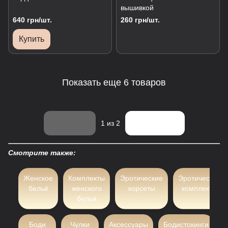
вышивкой
640 грн/шт.
260 грн/шт.
Купить
Показать еще 6 товаров
Назад
Вперед
1
из 2
Смотрите также:
Женское
Комплекты
Эротические
Эротические
бельё
женского
корсеты
комплекты
белья
Боди
Чулки
Аксессуары
Бодистокинги