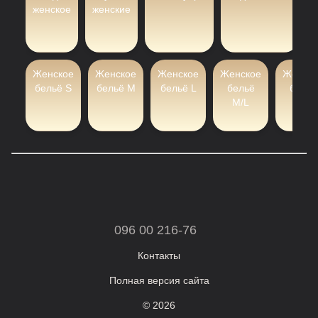
женское
женские
Женское
Женское
Женское
Женское
Женско
бельё S
бельё M
бельё L
бельё
бельё
M/L
XL
096 00 216-76
Контакты
Полная версия сайта
© 2026