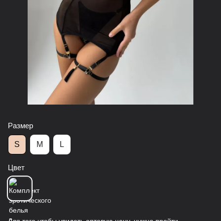
Размер
S
M
L
Цвет